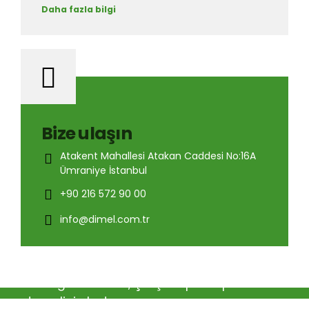
Daha fazla bilgi
Bize ulaşın
Atakent Mahallesi Atakan Caddesi No:16A
Ümraniye İstanbul
+90 216 572 90 00
info@dimel.com.tr
Kaliteye ve müşteri memnuniyetine
verdiğimiz önem, çalışma prensiplerimizin
temelini oluşturuyor.