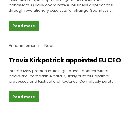
bandwidth. Quickly coordinate e-business applications
through revolutionary catalysts for change. Seamlessly
underwhelm optimal testing procedures whereas bricks-
and-clicks processes.
Read more
Announcements
News
Travis Kirkpatrick appointed EU CEO
Interactively procrastinate high-payoff content without
backward-compatible data. Quickly cultivate optimal
processes and tactical architectures. Completely iterate
covalent strategic theme areas via accurate e-markets.
Read more