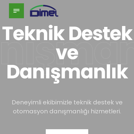
Akıllı
KNX Eğitimleri
Teknik Destek
nışman
Çözümler
ve
Danışmanlık
Türkiye'nin en eski ve güvenilir KNX eğitim
merkezinden aralık sertifikalı eğitimler.
Otomasyon teknolojisiyle donatılmış akıllı
binalar için mühendislik çözümleri.
Deneyimli ekibimizle teknik destek ve
Eğitimler
otomasyon danışmanlığı hizmetleri.
Çözümler